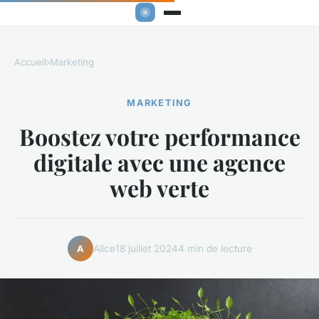
Accueil
›
Marketing
MARKETING
Boostez votre performance
digitale avec une agence
web verte
Alice
18 juillet 2024
4 min de lecture
A